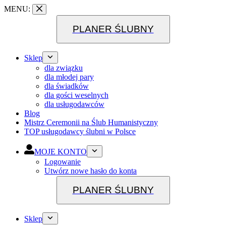
Przejdź
MENU:
do
treści
PLANER ŚLUBNY
Sklep
dla związku
dla młodej pary
dla świadków
dla gości weselnych
dla usługodawców
Blog
Mistrz Ceremonii na Ślub Humanistyczny
TOP usługodawcy ślubni w Polsce
MOJE KONTO
Logowanie
Utwórz nowe hasło do konta
PLANER ŚLUBNY
Sklep