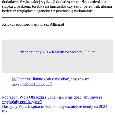
dodatków. Szyku takiej stylizacji dodadzą chociażby czółenka na
słupku z paskiem, torebka na łańcuszku czy sznur pereł. Tak ubrana
będziesz wyglądać elegancko i z pewnością niebanalnie.
Artykuł sponsorowany przez Allani.pl
Planer ślubny 2.0 – Kalkulator weselny Online
Poprzedni
Wpis
Obrączki ślubne - jak o nie dbać, aby zawsze
wyglądały perfekcyjnie?
Następny
Wpis
Inspiracje ślubne – najważniejsze trendy na 2024
rok