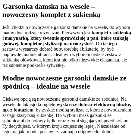
Garsonka damska na wesele –
nowoczesny komplet z sukienką
Jeśli chodzi o nowoczesne garsonki damskie na wesele, do wyboru
mamy dwa rodzaje rozwiązań. Pierwszym jest
komplet z sukienką
i marynarką, który świetnie sprawdzi się u pań, które szukają
gotowej, kompletnej stylizacji na uroczystość.
Do takiego
zestawu wystarczy dobrać buty, torebkę i biżuterię, by być
naprawdę modnie ubraną. Idealnym wyborem będzie zestaw z
sukienką ołówkową, która jest nie tylko niezwykle elegancka, ale
też subtelnie podkreśla sylwetkę.
Modne nowoczesne garsonki damskie ze
spódnicą – idealne na wesele
Ciekawą opcją są nowoczesne garsonki damskie ze spódnicą. Na
wesele do takiego kompletu
wystarczy dobrać efektowną bluzkę,
np. z fontaziem
, by zyskać modną stylizację, która z powodzeniem
zastąpi klasyczną sukienkę. Do wyboru masz garsonki ze
spódnicami do połowy łydki oraz z tymi sięgającymi przed kolano.
Ty decydujesz, w którym kroju czujesz się lepiej. Niezależnie od
tego, na jaki model postawisz, zadbaj o odpowiedni dobór