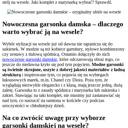
strój na wesele. Jaki komplet z marynarką wybrać? Sprawdź.
Nowoczesna garsonka damska – dlaczego
warto wybrać ją na wesele?
Wybór stylizacji na wesele już od dawna nie ogranicza się do
sukienek. W modzie są też kobiece garnitury, stylowe kombinezony
czy zestawy z tiulową spódnicą. Ostatnio dołączyły do nich
nowoczesne garsonki damskie
, które odczarowują obraz tego, co
jeszcze do niedawna kryło się pod tym pojęciem.
Modne garsonki
są świetnie skrojone, uszyte z dobrej jakości materiałów z ładną
strukturą
i inspirowane tym, co pojawia się na wybiegach
luksusowych marek, m.in. Chanel czy Diora. Poza tym, że
wyglądają niezwykle elegancko i z klasą, mają jeszcze jedną, dużą
zaletę. Garsonka to z zasady spódnica i marynarka lub sukienka i
żakiet. Stawiając na taki komplet, nie musimy już zastanawiać się
nad tym, co narzucić na ramiona w kościele czy podczas
uroczystości w chłodniejszy dzień.
Na co zwrócić uwagę przy wyborze
garsonki damskiej na wesele?