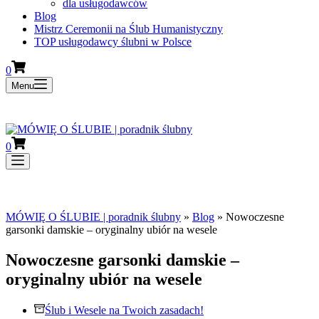
dla usługodawców
Blog
Mistrz Ceremonii na Ślub Humanistyczny
TOP usługodawcy ślubni w Polsce
Koszyk
0
Menu
Dla Panien Młodych planujących swój ślub 2027-2030
Koszyk
0
Dla Panien Młodych planujących swój ślub 2027-2030
MÓWIĘ O ŚLUBIE | poradnik ślubny
»
Blog
»
Nowoczesne
garsonki damskie – oryginalny ubiór na wesele
Nowoczesne garsonki damskie –
oryginalny ubiór na wesele
Ślub i Wesele na Twoich zasadach!