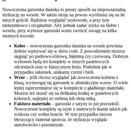
Nowoczesna garsonka damska to prosty sposób na niepowtarzalną
stylizację na wesele. W takim stroju na pewno wyróżnisz się na tle
innych gościń. Będziesz wyglądać szykownie, a przy tym
nietuzinkowo i oryginalnie. Aby jednak zadać szyku na ślubie i
weselu, przy wyborze garsonki warto zwrócić uwagę na kilka
istotnych kwestii:
Kolor
– nowoczesna garsonka damska na wesele powinna
dobrze wpisywać się w dress code. Z powodzeniem możesz
sięgnąć po pudrowo-różową, błękitną czy czerwoną. Dobrym
wyborem będą też komplety w innych pastelowych
odcieniach oraz w klasycznym beżu. Podobnie jak w
przypadku sukienek, unikamy czerni i bieli.
Wzór
– jeśli chcesz wyglądać jak nowoczesna kobieta z
klasą, wystrzegaj się garsonek w abstrakcyjne wzory. O wiele
lepiej zaprezentujesz się w komplecie z gładkiego materiału.
Możesz też skusić się na delikatną kratkę w pastelowych
kolorach, najlepiej ze srebrną lub złotą nitką.
Faktura materiału
– garsonki z satyny to już przeszłość.
Nowoczesne komplety są szyte z matowych tkanin takich jak
wiskoza czy wełna boucle. W tym przypadku mocno
błyszczący materiał sprawia, że stylizacja wygląda
staroświecko i przestarzale.