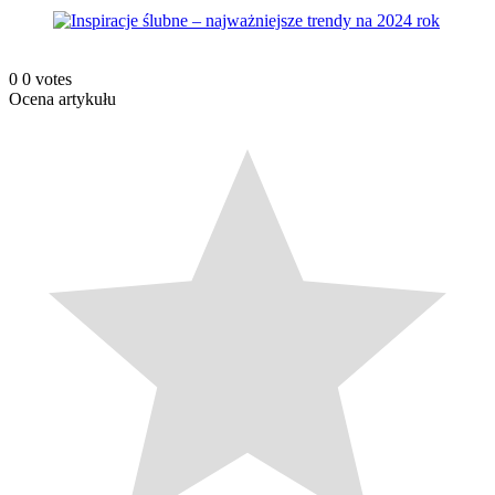
0
0
votes
Ocena artykułu