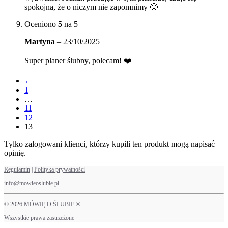
spokojna, że o niczym nie zapomnimy 🙂
Oceniono
5
na 5
Martyna
–
23/10/2025
Super planer ślubny, polecam! ❤️
←
1
…
11
12
13
Tylko zalogowani klienci, którzy kupili ten produkt mogą napisać
opinię.
Regulamin
|
Polityka prywatności
info@mowieoslubie.pl
© 2026 MÓWIĘ O ŚLUBIE ®
Wszystkie prawa zastrzeżone