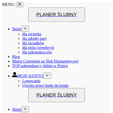
MENU:
PLANER ŚLUBNY
Sklep
dla związku
dla młodej pary
dla świadków
dla gości weselnych
dla usługodawców
Blog
Mistrz Ceremonii na Ślub Humanistyczny
TOP usługodawcy ślubni w Polsce
MOJE KONTO
Logowanie
Utwórz nowe hasło do konta
PLANER ŚLUBNY
Sklep