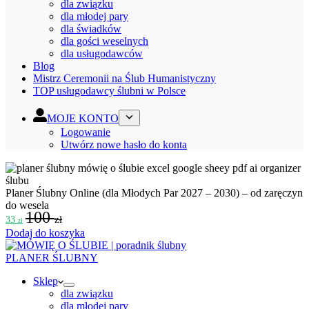
dla związku
dla młodej pary
dla świadków
dla gości weselnych
dla usługodawców
Blog
Mistrz Ceremonii na Ślub Humanistyczny
TOP usługodawcy ślubni w Polsce
MOJE KONTO
Logowanie
Utwórz nowe hasło do konta
Planer Ślubny Online (dla Młodych Par 2027 – 2030) – od zaręczyn
do wesela
100
zł
33
zł
Dodaj do koszyka
PLANER ŚLUBNY
Sklep
dla związku
dla młodej pary