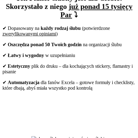
Skorzystało z niego
już ponad 15 tysięcy
Par
⤵️
✔ Dopasowany na
każdy rodzaj ślubu
(potwierdzone
zweryfikowanymi opiniami
)
✔
Oszczędza ponad 50 Twoich godzin
na organizacji ślubu
✔
Łatwy i wygodny
w uzupełnianiu
✔
Estetyczny
plik do druku – dla kochających stickery, flamastry i
pisanie
✔
Automatyzacja
dla fanów Excela – gotowe formuły i checklisty,
które dbają, abyś miała wszystko pod kontrolą