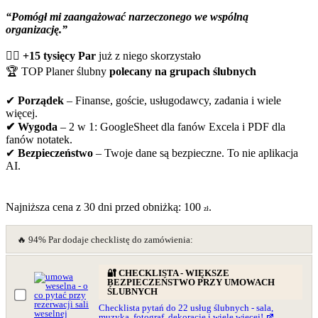
“Pomógł mi zaangażować narzeczonego we wspólną
organizację.”
👰‍♂️
+15 tysięcy Par
już z niego skorzystało
🏆 TOP Planer ślubny
polecany na grupach ślubnych
✔
Porządek
– Finanse, goście, usługodawcy, zadania i wiele
więcej.
✔ Wygoda
– 2 w 1: GoogleSheet dla fanów Excela i PDF dla
fanów notatek.
✔
Bezpieczeństwo
– Twoje dane są bezpieczne. To nie aplikacja
AI.
Najniższa cena z 30 dni przed obniżką:
100
.
zł
🔥 94% Par dodaje checklistę do zamówienia:
🔐 CHECKLISTA - WIĘKSZE
BEZPIECZEŃSTWO PRZY UMOWACH
ŚLUBNYCH
Checklista pytań do 22 usług ślubnych - sala,
muzyka, fotograf, dekoracje i wiele więcej!