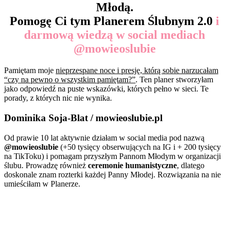
Młodą.
Pomogę Ci tym Planerem Ślubnym 2.0
i
darmową wiedzą w social mediach
@mowieoslubie
Pamiętam moje
nieprzespane noce i presję, którą sobie narzucałam
“czy na pewno o wszystkim pamiętam?”
. Ten planer stworzyłam
jako odpowiedź na puste wskazówki, których pełno w sieci. Te
porady, z których nic nie wynika.
Dominika Soja-Blat / mowieoslubie.pl
Od prawie 10 lat aktywnie działam w social media pod nazwą
@mowieoslubie
(+50 tysięcy obserwujących na IG i + 200 tysięcy
na TikToku) i pomagam przyszłym Pannom Młodym w organizacji
ślubu. Prowadzę również
ceremonie humanistyczne
, dlatego
doskonale znam rozterki każdej Panny Młodej. Rozwiązania na nie
umieściłam w Planerze.