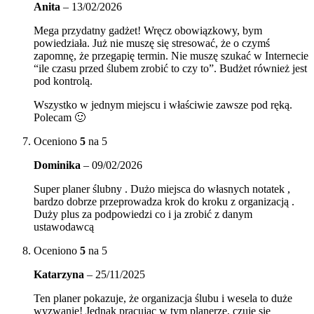
Anita
–
13/02/2026
Mega przydatny gadżet! Wręcz obowiązkowy, bym
powiedziała. Już nie muszę się stresować, że o czymś
zapomnę, że przegapię termin. Nie muszę szukać w Internecie
“ile czasu przed ślubem zrobić to czy to”. Budżet również jest
pod kontrolą.
Wszystko w jednym miejscu i właściwie zawsze pod ręką.
Polecam 🙂
Oceniono
5
na 5
Dominika
–
09/02/2026
Super planer ślubny . Dużo miejsca do własnych notatek ,
bardzo dobrze przeprowadza krok do kroku z organizacją .
Duży plus za podpowiedzi co i ja zrobić z danym
ustawodawcą
Oceniono
5
na 5
Katarzyna
–
25/11/2025
Ten planer pokazuje, że organizacja ślubu i wesela to duże
wyzwanie! Jednak pracując w tym planerze, czuje się