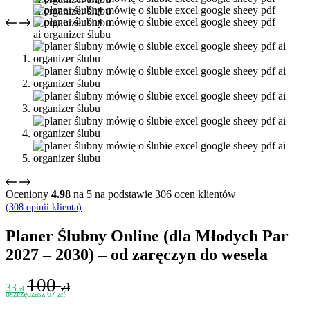
Oceniony
4.98
na 5 na podstawie
306
ocen klientów
(
308
opinii klienta)
Planer Ślubny Online (dla Młodych Par
2027 – 2030) – od zaręczyn do wesela
100
zł
33
zł
oszczędzasz 67 zł!