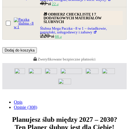
40
zł
22
zł
🎁 ODBIERZ CHECKLISTĘ I 7
DODATKOWYCH MATERIAŁÓW
ŚLUBNYCH
Ślubna Mega Paczka - 8 w 1 – świadkowie,
panieński, usługodawcy i zabawy
220
zł
66
zł
Dodaj do koszyka
Zweryfikowane bezpieczne płatności
Opis
Opinie (308)
Planujesz ślub między 2027 – 2030?
Ten Planer ślubny jest dla Ciebie!