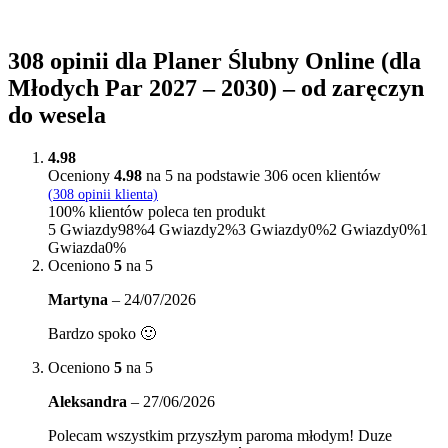
308 opinii dla
Planer Ślubny Online (dla
Młodych Par 2027 – 2030) – od zaręczyn
do wesela
4.98
Oceniony
4.98
na 5 na podstawie
306
ocen klientów
(
308
opinii klienta)
100% klientów poleca ten produkt
5 Gwiazdy
98%
4 Gwiazdy
2%
3 Gwiazdy
0%
2 Gwiazdy
0%
1
Gwiazda
0%
Oceniono
5
na 5
Martyna
–
24/07/2026
Bardzo spoko 🙂
Oceniono
5
na 5
Aleksandra
–
27/06/2026
Polecam wszystkim przyszłym paroma młodym! Duze