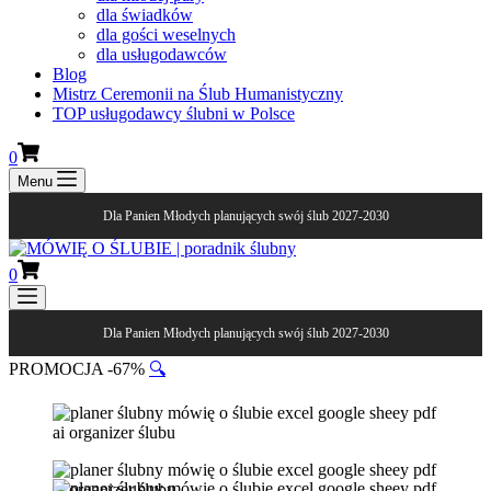
dla świadków
dla gości weselnych
dla usługodawców
Blog
Mistrz Ceremonii na Ślub Humanistyczny
TOP usługodawcy ślubni w Polsce
0
Menu
Dla Panien Młodych planujących swój ślub 2027-2030
0
Dla Panien Młodych planujących swój ślub 2027-2030
PROMOCJA -67%
🔍