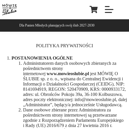
Dla Panien Młodych planujących swój ślub 2027-2030
POLITYKA PRYWATNOŚCI
POSTANOWIENIA OGÓLNE
Administratorem danych osobowych zbieranych za
pośrednictwem strony
internetowej
www.mowieoslubie.pl
jest MÓWIĘ O
ŚLUBIE sp. z o. o., wpisana do Centralnej Ewidencji i
Informacji o Działalności Gospodarczej (CEIDG), NIP:
8141694919, REGON: 520470909, KRS: 0000933172,
adres: ul. Obrońców Pokoju 39a, 36-100 Kolbuszowa,
adres poczty elektronicznej: info@mowieoslubie.pl, dalej
„Administrator”, będący/a jednocześnie Usługodawcą.
Dane osobowe zbierane przez Administratora za
pośrednictwem strony internetowej są przetwarzane
zgodnie z Rozporządzeniem Parlamentu Europejskiego
i Rady (UE) 2016/679 z dnia 27 kwietnia 2016 r.