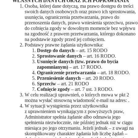
WŁASNYCH DANYCH ORAZ ICH POPRAWIANIA
Osoba, której dane dotyczą, ma prawo dostępu do treści
swoich danych osobowych oraz prawo ich sprostowania,
usunięcia, ograniczenia przetwarzania, prawo do
przenoszenia danych, prawo wniesienia sprzeciwu, prawo
do cofnięcia zgody w dowolnym momencie bez wpływu
na zgodność z prawem przetwarzania, którego dokonano
na podstawie zgody przed jej cofnięciem.
Podstawy prawne żądania użytkownika:
Dostęp do danych
– art. 15 RODO
Sprostowanie danych
– art. 16 RODO.
Usunięcie danych (tzw. prawo do bycia
zapomnianym)
– art. 17 RODO.
Ograniczenie przetwarzania
– art. 18 RODO.
Przeniesienie danych
– art. 20 RODO.
Sprzeciw
– art. 21 RODO
Cofnięcie zgody
– art. 7 ust. 3 RODO.
W celu realizacji uprawnień, o których mowa w pkt 2
można wysłać stosowną wiadomość e-mail na adres: .
W sytuacji wystąpienia przez użytkownika
z uprawnieniem wynikającym z powyższych praw,
Administrator spełnia żądanie albo odmawia jego
spełnienia niezwłocznie, nie później jednak niż w ciągu
miesiąca po jego otrzymaniu. Jeżeli jednak – z uwagi na
skomplikowany charakter żądania lub liczbę żądań –