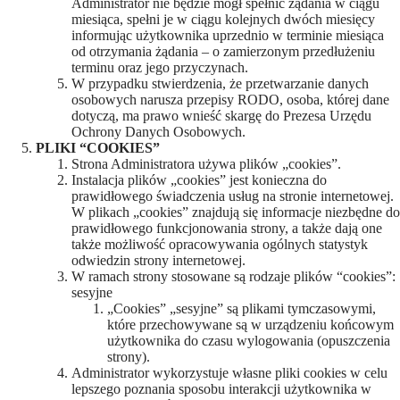
Administrator nie będzie mógł spełnić żądania w ciągu
miesiąca, spełni je w ciągu kolejnych dwóch miesięcy
informując użytkownika uprzednio w terminie miesiąca
od otrzymania żądania – o zamierzonym przedłużeniu
terminu oraz jego przyczynach.
W przypadku stwierdzenia, że przetwarzanie danych
osobowych narusza przepisy RODO, osoba, której dane
dotyczą, ma prawo wnieść skargę do Prezesa Urzędu
Ochrony Danych Osobowych.
PLIKI “COOKIES”
Strona Administratora używa plików „cookies”.
Instalacja plików „cookies” jest konieczna do
prawidłowego świadczenia usług na stronie internetowej.
W plikach „cookies” znajdują się informacje niezbędne do
prawidłowego funkcjonowania strony, a także dają one
także możliwość opracowywania ogólnych statystyk
odwiedzin strony internetowej.
W ramach strony stosowane są rodzaje plików “cookies”:
sesyjne
„Cookies” „sesyjne” są plikami tymczasowymi,
które przechowywane są w urządzeniu końcowym
użytkownika do czasu wylogowania (opuszczenia
strony).
Administrator wykorzystuje własne pliki cookies w celu
lepszego poznania sposobu interakcji użytkownika w