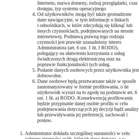
Internetu, nazwa domeny, rodzaj przeglądarki, czas
dostępu, typ systemu operacyjnego.
Od użytkowników mogą być także gromadzone
dane nawigacyjne, w tym informacje o linkach
i odnośnikach, w które zdecydują się kliknąć lub
innych czynnościach, podejmowanych na stronie
internetowej. Podstawą prawną tego rodzaju
czynności jest prawnie uzasadniony interes
Administratora (art. 6 ust. 1 lit. f RODO),
polegający na ułatwieniu korzystania z usług
świadczonych drogą elektroniczną oraz na
poprawie funkcjonalności tych usług.
Podanie danych osobowych przez użytkownika jest
dobrowolne.
Dane osobowe będą przetwarzane także w sposób
zautomatyzowany w formie profilowania, o ile
użytkownik wyrazi na to zgodę na podstawie art. 6
ust. 1 lit. a) RODO. Konsekwencją profilowania
będzie przypisanie danej osobie profilu w celu
podejmowania dotyczących jej decyzji bądź analizy
lub przewidywania jej preferencji, zachowań i
postaw.
Administrator dokłada szczególnej staranności w celu
ochrony interesów osób, których dane dotyczą, a w