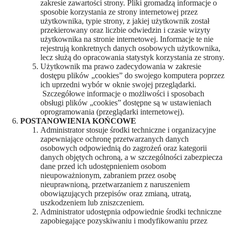
zakresie zawartości strony. Pliki gromadzą informacje o
sposobie korzystania ze strony internetowej przez
użytkownika, typie strony, z jakiej użytkownik został
przekierowany oraz liczbie odwiedzin i czasie wizyty
użytkownika na stronie internetowej. Informacje te nie
rejestrują konkretnych danych osobowych użytkownika,
lecz służą do opracowania statystyk korzystania ze strony.
Użytkownik ma prawo zadecydowania w zakresie
dostępu plików „cookies” do swojego komputera poprzez
ich uprzedni wybór w oknie swojej przeglądarki.
Szczegółowe informacje o możliwości i sposobach
obsługi plików „cookies” dostępne są w ustawieniach
oprogramowania (przeglądarki internetowej).
POSTANOWIENIA KOŃCOWE
Administrator stosuje środki techniczne i organizacyjne
zapewniające ochronę przetwarzanych danych
osobowych odpowiednią do zagrożeń oraz kategorii
danych objętych ochroną, a w szczególności zabezpiecza
dane przed ich udostępnieniem osobom
nieupoważnionym, zabraniem przez osobę
nieuprawnioną, przetwarzaniem z naruszeniem
obowiązujących przepisów oraz zmianą, utratą,
uszkodzeniem lub zniszczeniem.
Administrator udostępnia odpowiednie środki techniczne
zapobiegające pozyskiwaniu i modyfikowaniu przez