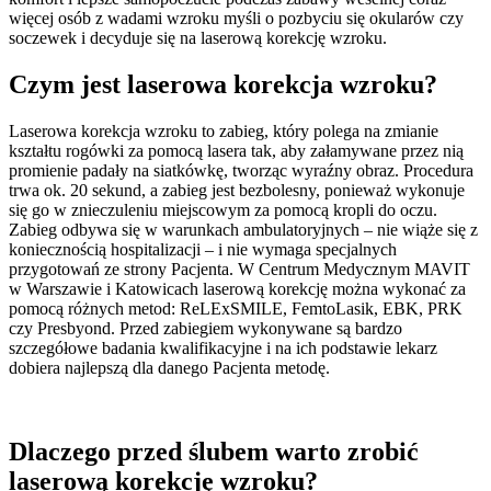
więcej osób z wadami wzroku myśli o pozbyciu się okularów czy
soczewek i decyduje się na laserową korekcję wzroku.
Czym jest laserowa korekcja wzroku?
Laserowa korekcja wzroku to zabieg, który polega na zmianie
kształtu rogówki za pomocą lasera tak, aby załamywane przez nią
promienie padały na siatkówkę, tworząc wyraźny obraz. Procedura
trwa ok. 20 sekund, a zabieg jest bezbolesny, ponieważ wykonuje
się go w znieczuleniu miejscowym za pomocą kropli do oczu.
Zabieg odbywa się w warunkach ambulatoryjnych – nie wiąże się z
koniecznością hospitalizacji – i nie wymaga specjalnych
przygotowań ze strony Pacjenta. W Centrum Medycznym MAVIT
w Warszawie i Katowicach laserową korekcję można wykonać za
pomocą różnych metod: ReLExSMILE, FemtoLasik, EBK, PRK
czy Presbyond. Przed zabiegiem wykonywane są bardzo
szczegółowe badania kwalifikacyjne i na ich podstawie lekarz
dobiera najlepszą dla danego Pacjenta metodę.
Dlaczego przed ślubem warto zrobić
laserową korekcję wzroku?