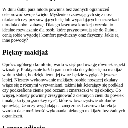
W dniu ślubu para młoda powinna bez żadnych ograniczeń
celebrować swoje święto. Myślenie o zsuwających się z nosa
okularach czy przesuwających się lub wypadających soczewkach
utrudnia dobrą zabawę. Dlatego laserowa korekcja wzroku to
idealne rozwiązanie dla osób, które przygotowują się do ślubu i
cenią sobie wygodę i komfort psychiczny oraz fizyczny. Jakie są
inne powody?
Piękny makijaż
Oprócz ogólnego komfortu, warto wziąć pod uwagę również aspekt
wizualny. Praktycznie każda panna młoda decyduje się na makijaż
w dniu ślubu, bo dzięki temu jej twarz będzie wyglądać jeszcze
lepiej. Niestety wykonywanie makijażu osobie noszącej okulary
wiąże się z różnymi wyzwaniami, takimi jak ścierający się podkład
czy podkreślone cienie pod oczami i zmarszczki w tej okolicy. Co
więcej, kobiety powinny zrezygnować z ciemnych cieni do powiek
i makijażu typu „smokey eye”, które w towarzystwie okularów
sprawiają, że oczy wyglądają na zmęczone. Laserowa korekcja
wzroku daje możliwość wykonania pięknego makijażu bez żadnych
ograniczeń.