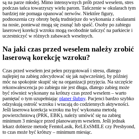
są na parze młodej. Mimo intensywnych prób przed weselem, stres
podczas tańca towarzyszy wielu parom. Tańczenie w okularach tym
bardziej nie pomaga opanować nerwów. Niektóre figury,
podnoszenia czy obroty będą trudniejsze do wykonania z okularami
na nosie, ponieważ mogą się zsunąć lub spaść. Osoby po zabiegu
laserowej korekcji wzroku mogą swobodnie tańczyć na parkiecie i
uczestniczyć w różnych zabawach weselnych.
Na jaki czas przed weselem należy zrobić
laserową korekcję wzroku?
Czas przed weselem jest pełen przygotowań i stresu, dlatego
najlepiej na zabieg zdecydować się jak najwcześniej, by później
móc na spokojnie skupić się na organizacji przyjęcia. Na szczęście
rekonwalescencja po zabiegu nie jest długa, dlatego zabieg może
być również wykonany na krótszy czas przed weselem – warto
pamiętać o tym uzupełniając
planer ślubny
. Pacjenci bardzo szybko
odzyskują ostrość wzroku i wracają do codziennych aktywności.
Jeśli laserowa korekcja wzroku ma być wykonana metodą
powierzchniową (PRK, EBK), należy umówić się na zabieg
minimum 3 miesiące przed planowanym weselem. Jeśli jednak
lekarz dobierze metodę FemtoLasik, ReLExSMILE czy Presbyond,
to czas może być krótszy – minimum miesiąc.