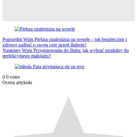
Poprzedni
Wpis
Piękna opalenizna na wesele – jak bezpiecznie i
zdrowo zadbać o swoją cerę przed ślubem?
Następny
Wpis
Przygotowania do ślubu: jak wybrać produkty do
perfekcyjnego makijażu?
0
0
votes
Ocena artykułu