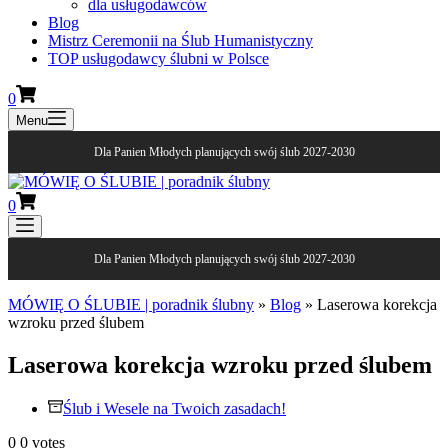
dla usługodawców
Blog
Mistrz Ceremonii na Ślub Humanistyczny
TOP usługodawcy ślubni w Polsce
0
Menu
Dla Panien Młodych planujących swój ślub 2027-2030
0
Dla Panien Młodych planujących swój ślub 2027-2030
MÓWIĘ O ŚLUBIE | poradnik ślubny
»
Blog
»
Laserowa korekcja
wzroku przed ślubem
Laserowa korekcja wzroku przed ślubem
Ślub i Wesele na Twoich zasadach!
0
0
votes