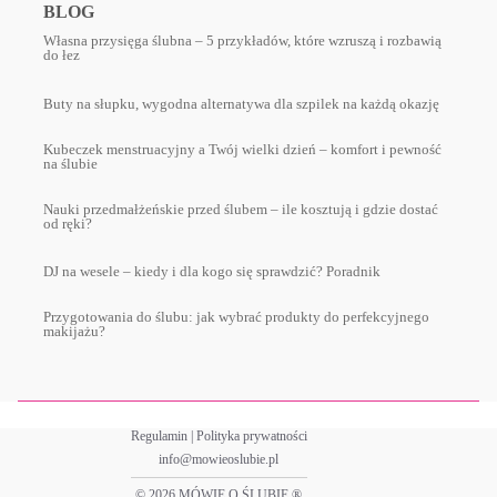
BLOG
Własna przysięga ślubna – 5 przykładów, które wzruszą i rozbawią
do łez
Buty na słupku, wygodna alternatywa dla szpilek na każdą okazję
Kubeczek menstruacyjny a Twój wielki dzień – komfort i pewność
na ślubie
Nauki przedmałżeńskie przed ślubem – ile kosztują i gdzie dostać
od ręki?
DJ na wesele – kiedy i dla kogo się sprawdzić? Poradnik
Przygotowania do ślubu: jak wybrać produkty do perfekcyjnego
makijażu?
Regulamin
|
Polityka prywatności
info@mowieoslubie.pl
© 2026 MÓWIĘ O ŚLUBIE ®