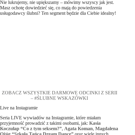
Nie lukrujemy, nie upiększamy – mówimy wszyscy jak jest.
Masz ochotę dowiedzieć się, co mają do powiedzenia
usługodawcy ślubni? Ten segment będzie dla Ciebie idealny!
ZOBACZ WSZYSTKIE DARMOWE ODCINKI Z SERII
– #ŚLUBNE WSKAZÓWKI
Live na Instagramie
Seria LIVE wywiadów na Instagramie, które miałam
przyjemność prowadzić z takimi osobami, jak:
Kasia
Koczułap “Co z tym seksem?”
,
Agata Koman
,
Magdalena
Ożóg “Szkoła Tańca Dream Dance”
oraz wiele innych.