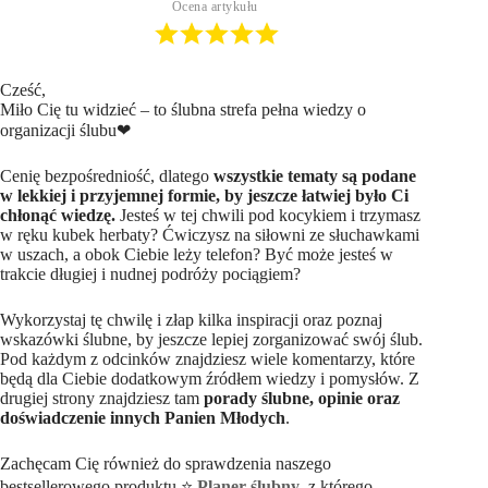
Ocena artykułu
Cześć,
Miło Cię tu widzieć – to ślubna strefa pełna wiedzy o
organizacji ślubu❤
Cenię bezpośredniość, dlatego
wszystkie tematy są podane
w lekkiej i przyjemnej formie, by jeszcze łatwiej było Ci
chłonąć wiedzę.
Jesteś w tej chwili pod kocykiem i trzymasz
w ręku kubek herbaty? Ćwiczysz na siłowni ze słuchawkami
w uszach, a obok Ciebie leży telefon? Być może jesteś w
trakcie długiej i nudnej podróży pociągiem?
Wykorzystaj tę chwilę i złap kilka inspiracji oraz poznaj
wskazówki ślubne, by jeszcze lepiej zorganizować swój ślub.
Pod każdym z odcinków znajdziesz wiele komentarzy, które
będą dla Ciebie dodatkowym źródłem wiedzy i pomysłów. Z
drugiej strony znajdziesz tam
porady ślubne, opinie oraz
doświadczenie innych Panien Młodych
.
Zachęcam Cię również do sprawdzenia naszego
bestsellerowego produktu ⭐
Planer ślubny
, z którego