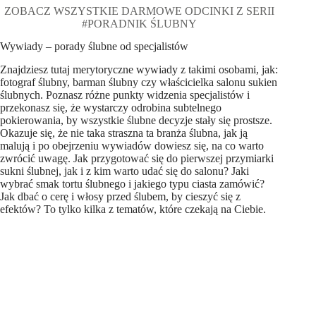
ZOBACZ WSZYSTKIE DARMOWE ODCINKI Z SERII
#PORADNIK ŚLUBNY
Wywiady – porady ślubne od specjalistów
Znajdziesz tutaj merytoryczne wywiady z takimi osobami, jak:
fotograf ślubny, barman ślubny czy właścicielka salonu sukien
ślubnych. Poznasz różne punkty widzenia specjalistów i
przekonasz się, że wystarczy odrobina subtelnego
pokierowania, by wszystkie ślubne decyzje stały się prostsze.
Okazuje się, że nie taka straszna ta branża ślubna, jak ją
malują i po obejrzeniu wywiadów dowiesz się, na co warto
zwrócić uwagę. Jak przygotować się do pierwszej przymiarki
sukni ślubnej, jak i z kim warto udać się do salonu? Jaki
wybrać smak tortu ślubnego i jakiego typu ciasta zamówić?
Jak dbać o cerę i włosy przed ślubem, by cieszyć się z
efektów? To tylko kilka z tematów, które czekają na Ciebie.