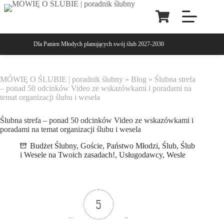
Dla Panien Młodych planujących swój ślub 2027-2030
MÓWIĘ O ŚLUBIE | poradnik ślubny
»
Blog
»
Ślubna strefa
– ponad 50 odcinków Video ze wskazówkami i poradami na
temat organizacji ślubu i wesela
Ślubna strefa – ponad 50 odcinków Video ze wskazówkami i
poradami na temat organizacji ślubu i wesela
Budżet Ślubny
,
Goście
,
Państwo Młodzi
,
Ślub
,
Ślub
i Wesele na Twoich zasadach!
,
Usługodawcy
,
Wesle
5