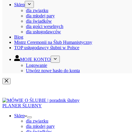
Sklep
dla związku
dla młodej pary
dla świadków
dla gości weselnych
dla usługodawców
Blog
Mistrz Ceremonii na Ślub Humanistyczny
TOP usługodawcy ślubni w Polsce
MOJE KONTO
Logowanie
Utwórz nowe hasło do konta
PLANER ŚLUBNY
Sklep
dla związku
dla młodej pary
dla świadków