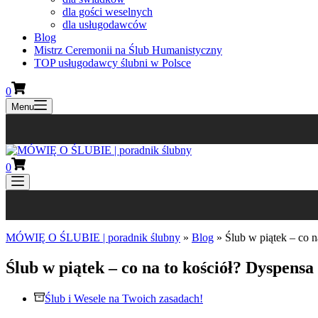
dla gości weselnych
dla usługodawców
Blog
Mistrz Ceremonii na Ślub Humanistyczny
TOP usługodawcy ślubni w Polsce
0
Menu
0
MÓWIĘ O ŚLUBIE | poradnik ślubny
»
Blog
»
Ślub w piątek – co n
Ślub w piątek – co na to kościół? Dyspensa
Ślub i Wesele na Twoich zasadach!