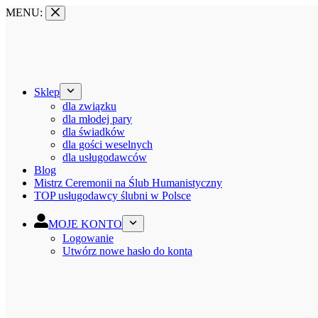
MENU:
Sklep
dla związku
dla młodej pary
dla świadków
dla gości weselnych
dla usługodawców
Blog
Mistrz Ceremonii na Ślub Humanistyczny
TOP usługodawcy ślubni w Polsce
MOJE KONTO
Logowanie
Utwórz nowe hasło do konta