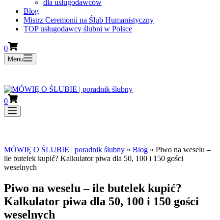
dla usługodawców
Blog
Mistrz Ceremonii na Ślub Humanistyczny
TOP usługodawcy ślubni w Polsce
Koszyk
0
Menu
Dla Panien Młodych planujących swój ślub 2027-2030
Koszyk
0
Dla Panien Młodych planujących swój ślub 2027-2030
MÓWIĘ O ŚLUBIE | poradnik ślubny
»
Blog
»
Piwo na weselu –
ile butelek kupić? Kalkulator piwa dla 50, 100 i 150 gości
weselnych
Piwo na weselu – ile butelek kupić?
Kalkulator piwa dla 50, 100 i 150 gości
weselnych