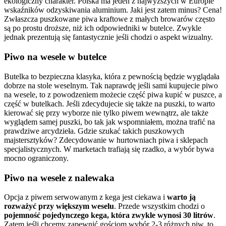
ekologiczny charakter. Polska ma jeden z najwyższych w Europie
wskaźników odzyskiwania aluminium. Jaki jest zatem minus? Cena!
Zwłaszcza puszkowane piwa kraftowe z małych browarów często
są po prostu droższe, niż ich odpowiedniki w butelce. Zwykle
jednak prezentują się fantastycznie jeśli chodzi o aspekt wizualny.
Piwo na wesele w butelce
Butelka to bezpieczna klasyka, która z pewnością będzie wyglądała
dobrze na stole weselnym. Tak naprawdę jeśli sami kupujecie piwo
na wesele, to z powodzeniem możecie część piwa kupić w puszce, a
część w butelkach. Jeśli zdecydujecie się także na puszki, to warto
kierować się przy wyborze nie tylko piwem wewnątrz, ale także
wyglądem samej puszki, bo tak jak wspomniałem, można trafić na
prawdziwe arcydzieła. Gdzie szukać takich puszkowych
majstersztyków? Zdecydowanie w hurtowniach piwa i sklepach
specjalistycznych. W marketach trafiają się rzadko, a wybór bywa
mocno ograniczony.
Piwo na wesele z nalewaka
Opcja z piwem serwowanym z kega jest ciekawa i
warto ją
rozważyć przy większym weselu
. Przede wszystkim chodzi o
pojemność pojedynczego kega, która zwykle wynosi 30 litrów
.
Zatem jeśli chcemy zapewnić gościom wybór 2-3 różnych piw, to