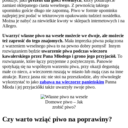
posłużyć jako
prezent dla gości weselnych
, który podarujecie
zamiast oklepanego ciasta weselnego. Z pewnością takiego
upominku goście długo nie zapomną. Piwo w formie upominku
najlepiej jest podać w tekturowym opakowaniu tudzież nosidełku.
Można je nabyć za niewielkie kwoty w sklepach internetowych i na
Allegro.
Uwarzyć własne piwo na wesele możecie we dwoje, ale możecie
też zaprosić do tego znajomych.
Mała imprezka piwna połączona
z warzeniem weselnego piwa to na pewno dobry pomysł! Innym
rozwiązaniem będzie
uwarzenie piwa podczas wieczoru
kawalerskiego przez Pana Młodego i grono jego przyjaciół.
To
rozwiązanie, które łączy przyjemne z pożytecznym. Panowie
spotykają się na wspólnym warzeniu piwa, przy okazji degustują
małe co nieco, a wieczorem ruszają w miasto lub mają czas na inne
atrakcje. Rzecz jasna nic nie stoi na przeszkodzie, aby równolegle
wykorzystać to jako
zabawa na wieczorze panieńskim
Panna
Młoda i jej przyjaciółki także uwarzyły swoje piwo.
Domowe piwo – Jak
zrobić piwo?
Czy warto wziąć piwo na poprawiny?