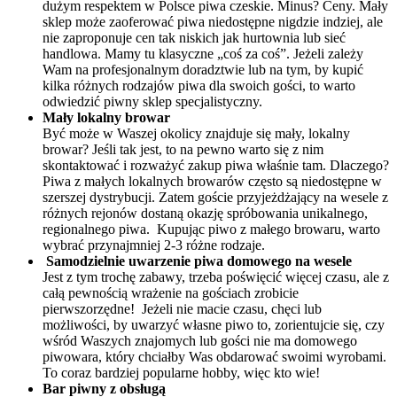
dużym respektem w Polsce piwa czeskie. Minus? Ceny. Mały
sklep może zaoferować piwa niedostępne nigdzie indziej, ale
nie zaproponuje cen tak niskich jak hurtownia lub sieć
handlowa. Mamy tu klasyczne „coś za coś”. Jeżeli zależy
Wam na profesjonalnym doradztwie lub na tym, by kupić
kilka różnych rodzajów piwa dla swoich gości, to warto
odwiedzić piwny sklep specjalistyczny.
Mały lokalny browar
Być może w Waszej okolicy znajduje się mały, lokalny
browar? Jeśli tak jest, to na pewno warto się z nim
skontaktować i rozważyć zakup piwa właśnie tam. Dlaczego?
Piwa z małych lokalnych browarów często są niedostępne w
szerszej dystrybucji. Zatem goście przyjeżdżający na wesele z
różnych rejonów dostaną okazję spróbowania unikalnego,
regionalnego piwa. Kupując piwo z małego browaru, warto
wybrać przynajmniej 2-3 różne rodzaje.
Samodzielnie uwarzenie piwa domowego na wesele
Jest z tym trochę zabawy, trzeba poświęcić więcej czasu, ale z
całą pewnością wrażenie na gościach zrobicie
pierwszorzędne! Jeżeli nie macie czasu, chęci lub
możliwości, by uwarzyć własne piwo to, zorientujcie się, czy
wśród Waszych znajomych lub gości nie ma domowego
piwowara, który chciałby Was obdarować swoimi wyrobami.
To coraz bardziej popularne hobby, więc kto wie!
Bar piwny z obsługą