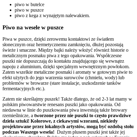
piwo w butelce
piwo w puszce
piwo z kega z wynajętym nalewakiem.
Piwo na wesele w puszce
Piwa w puszce, dzięki zerowemu kontaktowi ze światłem
słonecznym oraz hermetycznemu zamknięciu, dłużej pozostają
świeże i smaczne. Między bajki należy włożyć również historie o
metalicznym posmaku piwa z tego opakowania. Współczesne
puszki nie dopuszczają do kontaktu znajdującego się wewnątrz
napoju z aluminium, dzięki specjalnym wewnętrznym powłokom.
Zatem wszelkie metaliczne posmaki i aromaty w gotowym piwie to
efekt użytych do jego warzenia surowców (chmielu, wody) lub
problemów w browarze (stare instalacje, uszkodzenie tanków
fermentacyjnych etc.).
Zatem nie skreślajmy puszek! Także dlatego, że od 2-3 lat mamy w
polskim piwowarstwie renesans puszki jako opakowania. Od
niedawna w linie do puszkowania piwa inwestują także browary
rzemieślnicze, a
tworzone przez nie puszki to często prawdziwe
dzieła sztuki! Kolorowe, z ciekawymi wzorami, niekiedy
projektowane przez lokalnych artystów, mogą być ozdobą stołu
podczas Waszego wesela!
Dużym plusem puszki jest także jej