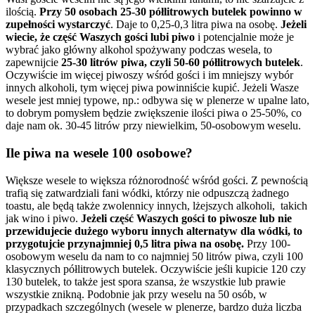
ilością.
Przy 50 osobach 25-30 półlitrowych butelek powinno w
zupełności wystarczyć
. Daje to 0,25-0,3 litra piwa na osobę.
Jeżeli
wiecie, że część Waszych gości lubi piwo
i potencjalnie może je
wybrać jako główny alkohol spożywany podczas wesela, to
zapewnijcie
25-30 litrów piwa, czyli 50-60 półlitrowych butelek
.
Oczywiście im więcej piwoszy wśród gości i im mniejszy wybór
innych alkoholi, tym więcej piwa powinniście kupić. Jeżeli Wasze
wesele jest mniej typowe, np.: odbywa się w plenerze w upalne lato,
to dobrym pomysłem będzie zwiększenie ilości piwa o 25-50%, co
daje nam ok. 30-45 litrów przy niewielkim, 50-osobowym weselu.
Ile piwa na wesele 100 osobowe?
Większe wesele to większa różnorodność wśród gości. Z pewnością
trafią się zatwardziali fani wódki, którzy nie odpuszczą żadnego
toastu, ale będą także zwolennicy innych, lżejszych alkoholi, takich
jak wino i piwo.
Jeżeli część Waszych gości to piwosze lub nie
przewidujecie dużego wyboru innych alternatyw dla wódki, to
przygotujcie przynajmniej 0,5 litra piwa na osobę.
Przy 100-
osobowym weselu da nam to co najmniej 50 litrów piwa, czyli 100
klasycznych półlitrowych butelek. Oczywiście jeśli kupicie 120 czy
130 butelek, to także jest spora szansa, że wszystkie lub prawie
wszystkie znikną. Podobnie jak przy weselu na 50 osób, w
przypadkach szczególnych (wesele w plenerze, bardzo duża liczba