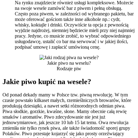
Na rynku znajdziecie również usługi kompleksowe. Możecie
na swoje wesele zamówić bar z piwem i pełną obsługą.
Często poza piwem, w zależności od wybranego pakietu, bar
może oferować gościom także inne alkohole np.: cydr,
whisky, koktajle i drinki. Oczywiście ta opcja z pewnością
wyjdzie najdrożej, niemniej będziecie mieli przy niej najmniej
pracy. Jedyne, co musicie zrobić, to wybrać odpowiedniego
usługodawcę, ustalić co bar ma serwować i w jakiej ilości,
podpisać umowę i zapłacić umówioną cenę.
Jakie piwo na weselu?
Rodzaje piw
Jakie piwo kupić na wesele?
Od ponad dekady mamy w Polsce tzw. piwną rewolucję. W tym
czasie powstało kilkaset małych, rzemieślniczych browarów, które
produkują dziesiątki, a nawet setki różnorodnych odmian piwa.
Piwa słodkie, gorzkie, kwaśne, słone. Mamy obecnie całą rewię
smaków i aromatów. Piwo zdecydowanie nie jest już
jednowymiarowe, jak jeszcze 10 lub 15 lat temu. Owa rewolucja
zmieniła nie tylko rynek piwa, ale także świadomość sporej grupy
Polaków. Piwo przestaje kojarzyć się jako prosty orzeźwiający