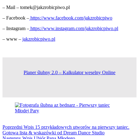
– Mail – tomek@jakzrobicpiwo.pl
– Facebook –
https://www.facebook.com/jakzrobicpiwo
– Instagram –
https://www.instagram.com/jakzrobicpiwo.pl
– www –
jakzrobicpiwo.pl
Planer ślubny 2.0 – Kalkulator weselny Online
Poprzedni
Wpis
15 przykładowych utworów na pierwszy taniec.
Gotowa lista & wskazówki od Dream Dance Studio
Następny
Wpis
Ubiór Pana Młodego