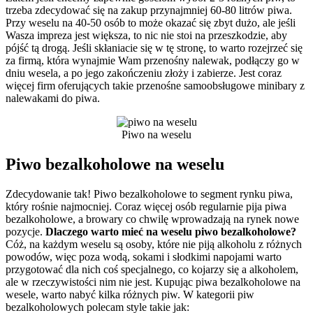
trzeba zdecydować się na zakup przynajmniej 60-80 litrów piwa.
Przy weselu na 40-50 osób to może okazać się zbyt dużo, ale jeśli
Wasza impreza jest większa, to nic nie stoi na przeszkodzie, aby
pójść tą drogą. Jeśli skłaniacie się w tę stronę, to warto rozejrzeć się
za firmą, która wynajmie Wam przenośny nalewak, podłączy go w
dniu wesela, a po jego zakończeniu złoży i zabierze. Jest coraz
więcej firm oferujących takie przenośne samoobsługowe minibary z
nalewakami do piwa.
Piwo na weselu
Piwo bezalkoholowe na weselu
Zdecydowanie tak! Piwo bezalkoholowe to segment rynku piwa,
który rośnie najmocniej. Coraz więcej osób regularnie pija piwa
bezalkoholowe, a browary co chwilę wprowadzają na rynek nowe
pozycje.
Dlaczego warto mieć na weselu piwo bezalkoholowe?
Cóż, na każdym weselu są osoby, które nie piją alkoholu z różnych
powodów, więc poza wodą, sokami i słodkimi napojami warto
przygotować dla nich coś specjalnego, co kojarzy się a alkoholem,
ale w rzeczywistości nim nie jest. Kupując piwa bezalkoholowe na
wesele, warto nabyć kilka różnych piw. W kategorii piw
bezalkoholowych polecam style takie jak: