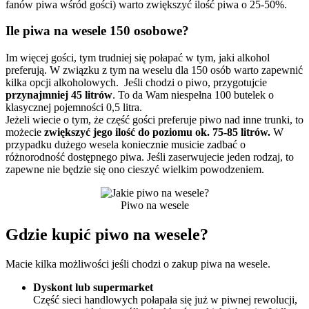
fanów piwa wśród gości) warto zwiększyć ilość piwa o 25-50%.
Ile piwa na wesele 150 osobowe?
Im więcej gości, tym trudniej się połapać w tym, jaki alkohol
preferują. W związku z tym na weselu dla 150 osób warto zapewnić
kilka opcji alkoholowych. Jeśli chodzi o piwo, przygotujcie
przynajmniej 45 litrów
. To da Wam niespełna 100 butelek o
klasycznej pojemności 0,5 litra.
Jeżeli wiecie o tym, że część gości preferuje piwo nad inne trunki, to
możecie
zwiększyć jego ilość do poziomu ok. 75-85 litrów.
W
przypadku dużego wesela koniecznie musicie zadbać o
różnorodność dostępnego piwa. Jeśli zaserwujecie jeden rodzaj, to
zapewne nie będzie się ono cieszyć wielkim powodzeniem.
Piwo na wesele
Gdzie kupić piwo na wesele?
Macie kilka możliwości jeśli chodzi o zakup piwa na wesele.
Dyskont lub supermarket
Część sieci handlowych połapała się już w piwnej rewolucji,