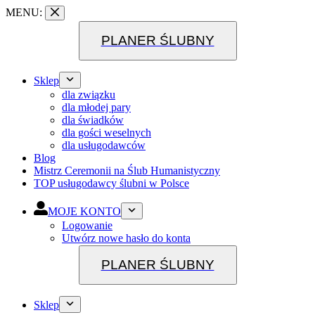
Przejdź
MENU:
do
treści
PLANER ŚLUBNY
Sklep
dla związku
dla młodej pary
dla świadków
dla gości weselnych
dla usługodawców
Blog
Mistrz Ceremonii na Ślub Humanistyczny
TOP usługodawcy ślubni w Polsce
MOJE KONTO
Logowanie
Utwórz nowe hasło do konta
PLANER ŚLUBNY
Sklep