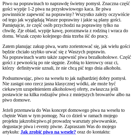
Piwo na poprawinach to naprawdę świetny pomysł. Znaczna część
gości wypije 1-2 piwa na przysłowiowego kaca. Ile piwa
powinniście zapewnić na poprawiny? Wszystko zależy oczywiście
od tego jak wyglądają Wasze poprawiny i jakie są plany gości.
Pamiętajcie, że część osób przychodzi na poprawiny tylko na
chwilę. Zje obiad, wypije kawę, porozmawia z rodziną i wraca do
domu. Wszak często kolejnego dnia trzeba iść do pracy.
Zatem planując zakup piwa, warto zorientować się, jak wielu gości
będzie chciało szybko urwać się z Waszych poprawin.
Na poprawinach warto także zapewnić piwa bezalkoholowe. Część
gości z pewnością po nie sięgnie. Zrobią to kierowcy oraz ci,
którzy definitywnie uznali, że nie chcą pić tego dnia alkoholu.
Podsumowując, piwo na weselu to jak najbardziej dobry pomysł.
Nie zastąpi ono rzecz jasna klasycznej wódki, ale może być
ciekawym uzupełnieniem alkoholowej oferty, zwłaszcza jeśli
postawicie na kilka rodzajów piwa z mniejszych browarów albo na
piwo domowe.
Jeżeli przemawia do Was koncept domowego piwa na weselu to
chętnie Wam w tym pomogę. Na co dzień w ramach mojego
projektu jakzrobicpiwo.pl prowadzę warsztaty piwowarskie,
degustacje piwa i eventy piwne. Zapraszam Was do mojego
artykułu:
Jak zrobić piwo na wesele?
oraz do kontaktu: