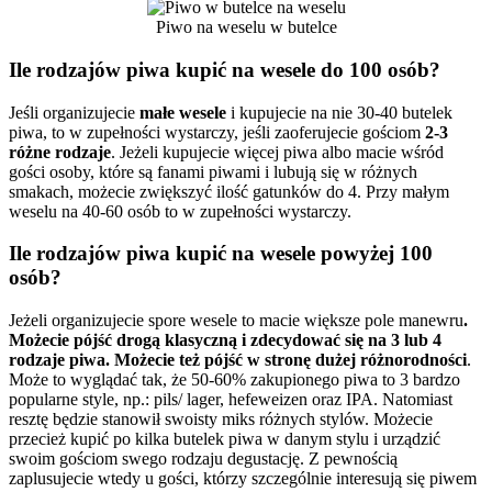
Piwo na weselu w butelce
Ile rodzajów piwa kupić na wesele do 100 osób?
Jeśli organizujecie
małe wesele
i kupujecie na nie 30-40 butelek
piwa, to w zupełności wystarczy, jeśli zaoferujecie gościom
2-3
różne rodzaje
. Jeżeli kupujecie więcej piwa albo macie wśród
gości osoby, które są fanami piwami i lubują się w różnych
smakach, możecie zwiększyć ilość gatunków do 4. Przy małym
weselu na 40-60 osób to w zupełności wystarczy.
Ile rodzajów piwa kupić na wesele powyżej 100
osób?
Jeżeli organizujecie spore wesele to macie większe pole manewru
.
Możecie pójść drogą klasyczną i zdecydować się na 3 lub 4
rodzaje piwa. Możecie też pójść w stronę dużej różnorodności
.
Może to wyglądać tak, że 50-60% zakupionego piwa to 3 bardzo
popularne style, np.: pils/ lager, hefeweizen oraz IPA. Natomiast
resztę będzie stanowił swoisty miks różnych stylów. Możecie
przecież kupić po kilka butelek piwa w danym stylu i urządzić
swoim gościom swego rodzaju degustację. Z pewnością
zaplusujecie wtedy u gości, którzy szczególnie interesują się piwem