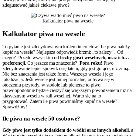
zdegustować jakieś ciekawe piwo?
Kalkulator piwa na wesele
Kalkulator piwa na wesele
To pytanie jest zdecydowanym królem internetów! Ile piwa należy
kupić na wesele? Najlepsza odpowiedź brzmi: „to zależy”. Od
czego? Przede wszystkim od
liczby gości weselnych, oraz ich…
preferencji
. Co jeszcze ma znaczenie?
Pora roku!
Piwo
zdecydowanie lepiej sprawdzi się latem, gdy jest gorąco, niż zimą.
Nie bez znaczenia jest także forma Waszego wesela i jego
lokalizacja. Jeśli wesele jest mniej formalne, odbywa się w
otoczeniu przyrody, w stodole lub plenerze to piwo
prawdopodobnie będzie cieszyć się większym powodzeniem niż na
klasycznym weselu w sali weselnej. Warto się na to
przygotować. Zatem ile piwa powinniśmy kupić na wesele?
Sprawdźmy!
Ile piwa na wesele 50 osobowe?
Gdy piwo jest tylko dodatkiem do wódki oraz innych alkoholi
, a
Wasi goście weselni nie są jego wielkimi fanami, to nie szarżujcie z