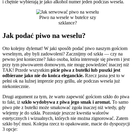
i chętnie wybierają je jako alkohol numer jeden podczas wesela.
Piwo na wesele w butelce szy
szklance?
Jak podać piwo na weselu?
Oto kolejny dylemat! W jaki sposób podać piwo naszym gościom
weselnym, aby byli zadowoleni? Zacznijmy od szkła — czy na
pewno jest konieczne? Jako osoba, która interesuje się piwem i jest
przy tym piwowarem domowym, nie mogę powiedzieć inaczej niż
TAK! Przede wszystkim
picie piwa z butelki lub puszki jest
odbierane jako nie do końca eleganckie.
Rzecz jasna jest to w
pełni ok na luźnej imprezie przy grillu, ale podczas wesela już
niekoniecznie.
Drugi argument za tym, że warto zapewnić gościom szkło do piwa
to fakt, iż
szkło wydobywa z piwa jego smak i aromat.
To samo
piwo pite z butelki może smakować zgoła inaczej niż wtedy, gdy
wlejemy je do szkła. Pozostaje jeszcze kwestia walorów
estetycznych i wizualnych, których nie można zignorować. Zatem
szkło być musi. Kolejna rzecz to opakowanie, macie do dyspozycji
3 opcje: