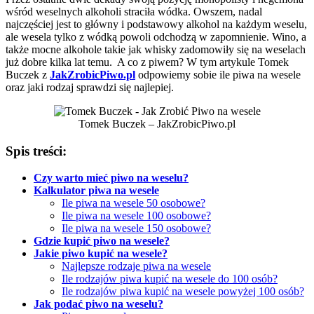
wśród weselnych alkoholi straciła wódka. Owszem, nadal
najczęściej jest to główny i podstawowy alkohol na każdym weselu,
ale wesela tylko z wódką powoli odchodzą w zapomnienie. Wino, a
także mocne alkohole takie jak whisky zadomowiły się na weselach
już dobre kilka lat temu. A co z piwem? W tym artykule Tomek
Buczek z
JakZrobicPiwo.pl
odpowiemy sobie ile piwa na wesele
oraz jaki rodzaj sprawdzi się najlepiej.
Tomek Buczek – JakZrobicPiwo.pl
Spis treści:
Czy warto mieć piwo na weselu?
Kalkulator piwa na wesele
Ile piwa na wesele 50 osobowe?
Ile piwa na wesele 100 osobowe?
Ile piwa na wesele 150 osobowe?
Gdzie kupić piwo na wesele?
Jakie piwo kupić na wesele?
Najlepsze rodzaje piwa na wesele
Ile rodzajów piwa kupić na wesele do 100 osób?
Ile rodzajów piwa kupić na wesele powyżej 100 osób?
Jak podać piwo na weselu?