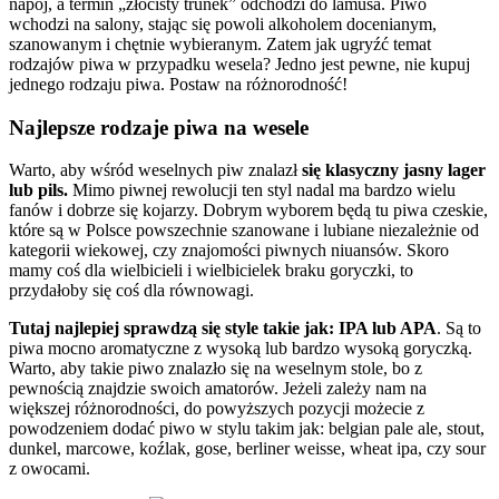
napój, a termin „złocisty trunek” odchodzi do lamusa. Piwo
wchodzi na salony, stając się powoli alkoholem docenianym,
szanowanym i chętnie wybieranym. Zatem jak ugryźć temat
rodzajów piwa w przypadku wesela? Jedno jest pewne, nie kupuj
jednego rodzaju piwa. Postaw na różnorodność!
Najlepsze rodzaje piwa na wesele
Warto, aby wśród weselnych piw znalazł
się klasyczny jasny lager
lub pils.
Mimo piwnej rewolucji ten styl nadal ma bardzo wielu
fanów i dobrze się kojarzy. Dobrym wyborem będą tu piwa czeskie,
które są w Polsce powszechnie szanowane i lubiane niezależnie od
kategorii wiekowej, czy znajomości piwnych niuansów. Skoro
mamy coś dla wielbicieli i wielbicielek braku goryczki, to
przydałoby się coś dla równowagi.
Tutaj najlepiej sprawdzą się style takie jak: IPA lub APA
. Są to
piwa mocno aromatyczne z wysoką lub bardzo wysoką goryczką.
Warto, aby takie piwo znalazło się na weselnym stole, bo z
pewnością znajdzie swoich amatorów. Jeżeli zależy nam na
większej różnorodności, do powyższych pozycji możecie z
powodzeniem dodać piwo w stylu takim jak: belgian pale ale, stout,
dunkel, marcowe, koźlak, gose, berliner weisse, wheat ipa, czy sour
z owocami.