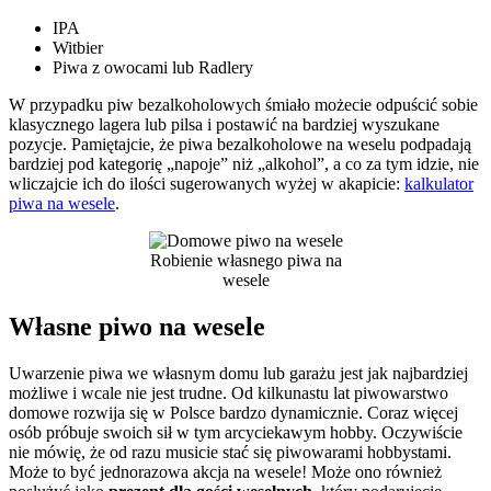
IPA
Witbier
Piwa z owocami lub Radlery
W przypadku piw bezalkoholowych śmiało możecie odpuścić sobie
klasycznego lagera lub pilsa i postawić na bardziej wyszukane
pozycje. Pamiętajcie, że piwa bezalkoholowe na weselu podpadają
bardziej pod kategorię „napoje” niż „alkohol”, a co za tym idzie, nie
wliczajcie ich do ilości sugerowanych wyżej w akapicie:
kalkulator
piwa na wesele
.
Robienie własnego piwa na
wesele
Własne piwo na wesele
Uwarzenie piwa we własnym domu lub garażu jest jak najbardziej
możliwe i wcale nie jest trudne. Od kilkunastu lat piwowarstwo
domowe rozwija się w Polsce bardzo dynamicznie. Coraz więcej
osób próbuje swoich sił w tym arcyciekawym hobby. Oczywiście
nie mówię, że od razu musicie stać się piwowarami hobbystami.
Może to być jednorazowa akcja na wesele! Może ono również