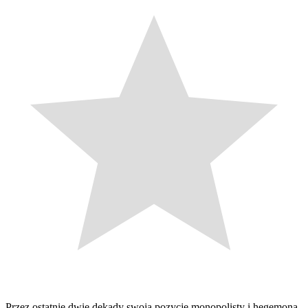
Przez ostatnie dwie dekady swoją pozycję monopolisty i hegemona