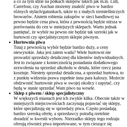
a co za tym idzie na półkach sklepów takich jak m.in. Lidl,
Carrefour, czy Auchan możemy znaleźć piwo w bardzo
różnych stylach/gatunkach, także to z małych rzemieślniczych
browarów. Atutem robienia zakupów w sieci handlowej na
pewno będzie cena piwa, która z pewnością będzie niższa w
porównaniu do cen w mniejszych sklepach. Warto jednak
pamiętać, że wybór na pewno nie będzie tak szeroki jak w
hurtowni czy specjalistycznym sklepie piwnym.
Hurtownia piwa
Tutaj z pewnością wybór będzie bardzo duży, a ceny
niewysokie. Jaka jest zatem wada? Wiele hurtowni nie
prowadzi sprzedaży detalicznej dla klientów indywidualnych.
Jest to związane z koniecznością posiadania dodatkowego
zezwolenia na sprzedaż alkoholu w detalu, które rzecz jasna
kosztuje. Niestety sprzedaż detaliczna, a sprzedaż hurtowa, to
z punktu widzenia prawa zupełnie inna para kaloszy. Możecie
obdzwonić hurtownie piwa w swojej okolicy i zapytać, czy
będą w stanie sprzedać Wam piwo na wesele.
Sklep z piwem / sklep specjalistyczny
W większych miastach jest ich zwykle kilka. Obecnie także w
mniejszych miejscowościach zaczynają pojawiać się sklepy,
które specjalizują się w sprzedaży piwa. Często posiadają
bardzo szeroką ofertę, a sprzedawcy potrafią rzetelnie
doradzić w kwestii wyboru. Nierzadko sklepy tego rodzaju
oferują również piwa importowane, w tym cieszące się